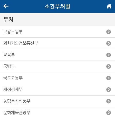
소관부처별
뒤로가기
메인화면
부처
고용노동부
과학기술정보통신부
교육부
국방부
국토교통부
재정경제부
농림축산식품부
문화체육관광부