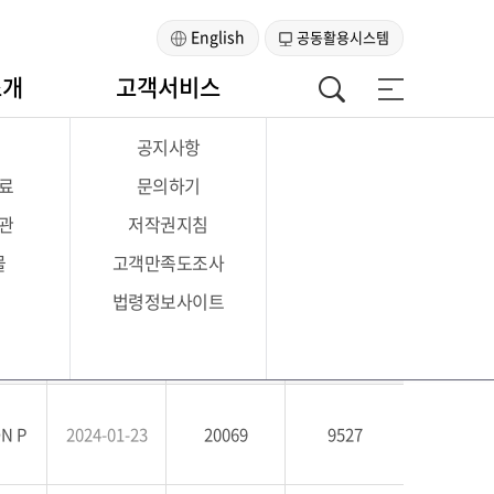
English
공동활용시스템
소개
고객서비스
공지사항
료
문의하기
관
저작권지침
최근1주
최근1달
최근1년
전체
한국법제연구원
물
고객만족도조사
글로벌 입법
법령정보사이트
법령명
12007
건
데이터 플랫폼
Asia Legal
Information Network
공포일
공포번호
조회수
N P
2024-01-23
20069
9527