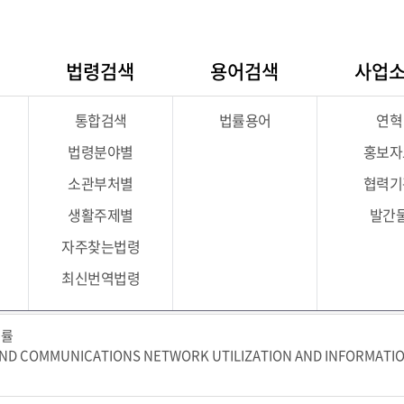
법령검색
용어검색
사업
통합검색
법률용어
연혁
법령분야별
홍보자
소관부처별
협력기
색
법령보기
국/영문
영문
생활주제별
발간
자주찾는법령
최신번역법령
법령명
법률
AND COMMUNICATIONS NETWORK UTILIZATION AND INFORMATIO