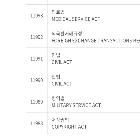
의료법
11993
MEDICAL SERVICE ACT
외국환거래규정
11992
FOREIGN EXCHANGE TRANSACTIONS RE
민법
11991
CIVIL ACT
민법
11990
CIVIL ACT
병역법
11989
MILITARY SERVICE ACT
저작권법
11988
COPYRIGHT ACT